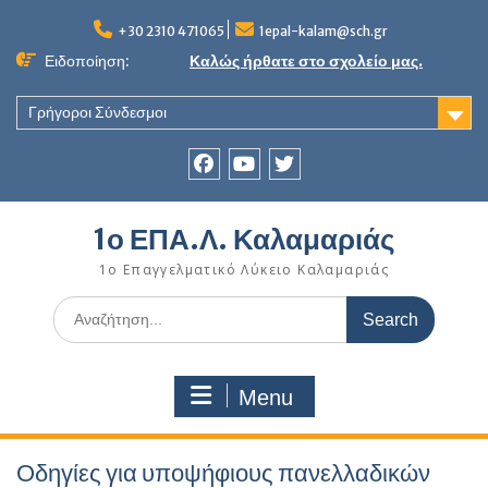
Skip
to
+30 2310 471065
1epal-kalam@sch.gr
content
Ειδοποίηση:
Καλώς ήρθατε στο σχολείο μας.
Γρήγοροι Σύνδεσμοι
Facebook
youtube
twitter
1ο ΕΠΑ.Λ. Καλαμαριάς
1ο Επαγγελματικό Λύκειο Καλαμαριάς
Search
for:
Menu
Οδηγίες για υποψήφιους πανελλαδικών