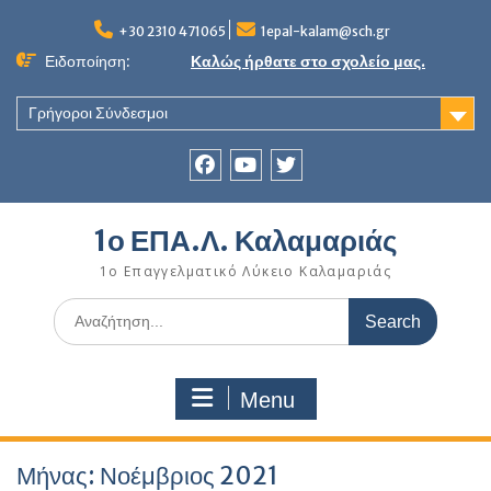
Skip
to
+30 2310 471065
1epal-kalam@sch.gr
content
Ειδοποίηση:
Καλώς ήρθατε στο σχολείο μας.
Γρήγοροι Σύνδεσμοι
Facebook
youtube
twitter
1ο ΕΠΑ.Λ. Καλαμαριάς
1ο Επαγγελματικό Λύκειο Καλαμαριάς
Search
for:
Menu
Μήνας:
Νοέμβριος 2021