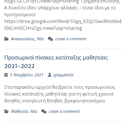
KBgS-GCCn1qYL/view?usp=sharing Τμήματα επιλογής
Α Λυκείου (δεν υπάρχουν αλλαγές – είναι ίδιο με το
προηγούμενο)
https://drive.google.com/file/d/1Ogq_X2Qj15wvMmXKeE
I0kCmVECHrsOgL/view?usp=sharing
Ανακοινώσεις
,
Νέα
Leave a comment
Προσωρινοί πίνακες κατάταξης μαθητείας
2021-2022
5 Νοεμβρίου, 2021
γραμματεία
Στα παρακάτω αρχεία θα βρείτε τους προσωρινούς
πίνακες κατάταξης μαθητείας για τη φετινή χρονιά
Βοηθός νοσηλευτή Βοηθός βρεφονηπιοκόμου
Μαθητεία
,
Νέα
Leave a comment