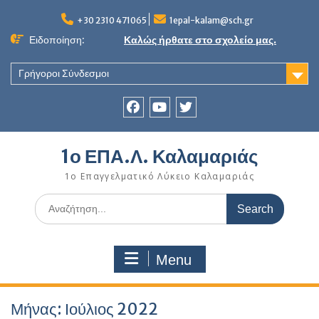
Skip
to
+30 2310 471065
1epal-kalam@sch.gr
content
Ειδοποίηση:
Καλώς ήρθατε στο σχολείο μας.
Γρήγοροι Σύνδεσμοι
Facebook
youtube
twitter
1ο ΕΠΑ.Λ. Καλαμαριάς
1ο Επαγγελματικό Λύκειο Καλαμαριάς
Search
for:
Menu
Μήνας:
Ιούλιος 2022