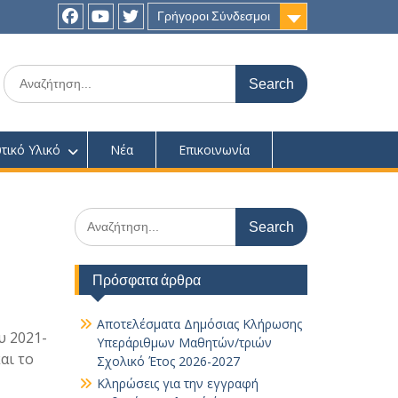
Γρήγοροι Σύνδεσμοι
Facebook
youtube
twitter
Search
for:
τικό Υλικό
Νέα
Επικοινωνία
Search
for:
Πρόσφατα άρθρα
Αποτελέσματα Δημόσιας Κλήρωσης
υ 2021-
Υπεράριθμων Μαθητών/τριών
αι το
Σχολικό Έτος 2026-2027
Κληρώσεις για την εγγραφή