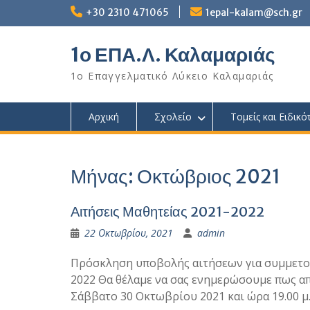
Skip
+30 2310 471065
1epal-kalam@sch.gr
to
content
1ο ΕΠΑ.Λ. Καλαμαριάς
1ο Επαγγελματικό Λύκειο Καλαμαριάς
Αρχική
Σχολείο
Τομείς και Ειδικό
Μήνας:
Οκτώβριος 2021
Αιτήσεις Μαθητείας 2021-2022
22 Οκτωβρίου, 2021
admin
Πρόσκληση υποβολής αιτήσεων για συμμετοχ
2022 Θα θέλαμε να σας ενημερώσουμε πως από
Σάββατο 30 Οκτωβρίου 2021 και ώρα 19.00 μ.