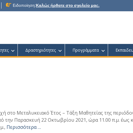
Ειδοποίηση:
Καλώς ήρθατε στο σχολείο μας.
τητες
Δραστηριότητες
Προγράμματα
Εκπαιδευ
ή στο Μεταλυκειακό Έτος – Τάξη Μαθητείας της περιόδο
 την Παρασκευή 22 Οκτωβρίου 2021, ώρα 11.00 π.μ. έως κ
μ.,
Περισσότερα …