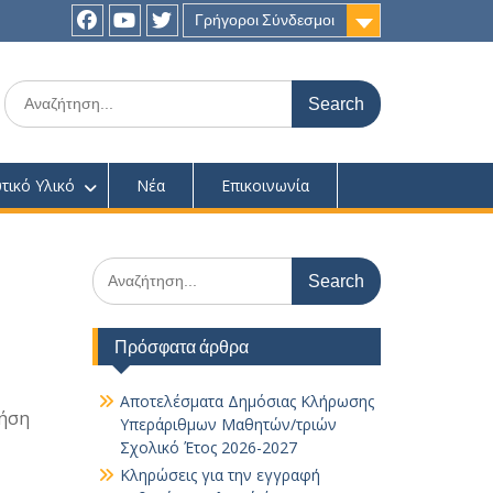
Γρήγοροι Σύνδεσμοι
Facebook
youtube
twitter
Search
for:
τικό Υλικό
Νέα
Επικοινωνία
Search
for:
Πρόσφατα άρθρα
Αποτελέσματα Δημόσιας Κλήρωσης
ρήση
Υπεράριθμων Μαθητών/τριών
Σχολικό Έτος 2026-2027
Κληρώσεις για την εγγραφή