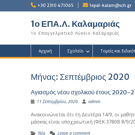
Skip
+30 2310 471065
1epal-kalam@sch.gr
to
content
1ο ΕΠΑ.Λ. Καλαμαριάς
1ο Επαγγελματικό Λύκειο Καλαμαριάς
Αρχική
Σχολείο
Τομείς και Ειδικό
Μήνας:
Σεπτέμβριος 2020
Αγιασμός νέου σχολικού έτους 2020-2
11 Σεπτεμβρίου, 2020
admin
Ανακοινώνεται ότι τη Δευτέρα 14/9, οι μαθη
μάσκας είναι υποχρεωτική (ΦΕΚ 3780Β 8/9/20
Νέα
Leave a comment