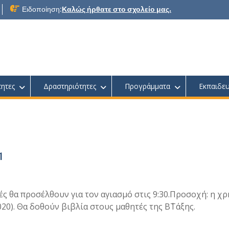
Ειδοποίηση:
Καλώς ήρθατε στο σχολείο μας.
τητες
Δραστηριότητες
Προγράμματα
Εκπαιδευ
1
τές θα προσέλθουν για τον αγιασμό στις 9:30.Προσοχή: η χ
20). Θα δοθούν βιβλία στους μαθητές της Β΄Τάξης.