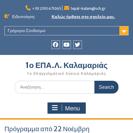
Skip
to
+30 2310 471065
1epal-kalam@sch.gr
content
Ειδοποίηση:
Καλώς ήρθατε στο σχολείο μας.
Γρήγοροι Σύνδεσμοι
Facebook
youtube
twitter
1ο ΕΠΑ.Λ. Καλαμαριάς
1ο Επαγγελματικό Λύκειο Καλαμαριάς
Search
for:
Menu
Πρόγραμμα από 22 Νοέμβρη