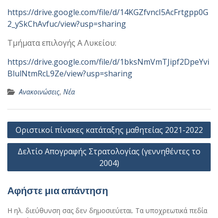
https://drive.google.com/file/d/14KGZfvncI5AcFrtgpp0G
2_ySkChAvfuc/view?usp=sharing
Τμήματα επιλογής Α Λυκείου:
https://drive.google.com/file/d/1bksNmVmTJipf2DpeYvi
BlulNtmRcL9Ze/view?usp=sharing
Ανακοινώσεις
,
Νέα
Πλοήγηση
Οριστικοί πίνακες κατάταξης μαθητείας 2021-2022
άρθρων
Δελτίο Απογραφής Στρατολογίας (γεννηθέντες το
2004)
Αφήστε μια απάντηση
Η ηλ. διεύθυνση σας δεν δημοσιεύεται.
Τα υποχρεωτικά πεδία