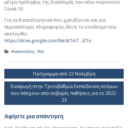
μέτρα πρόληψης της διασποράς του νέου κορονοϊού
Covid-19.
Για τα δικαιολογητικά που χρειάζονται και για
περισσότερες πληροφορίες δείτε το σύνδεσμο που
ακολουθεί:
https://drive.google.com/file/d/1AT…iZ1o
Ανακοινώσεις
,
Νέα
Πλοήγηση
Πρόγραμμα από 22 Νοέμβρη
άρθρων
Εισαγωγή στην Τριτοβάθμια Εκπαίδευση ατόμων
που πάσχουν από σοβαρές παθήσεις για το 2022-
23
Αφήστε μια απάντηση
Η ηλ. διεύθυνση σας δεν δημοσιεύεται.
Τα υποχρεωτικά πεδία