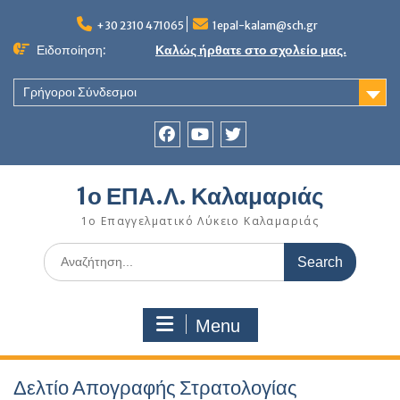
Skip
to
+30 2310 471065
1epal-kalam@sch.gr
content
Ειδοποίηση:
Καλώς ήρθατε στο σχολείο μας.
Γρήγοροι Σύνδεσμοι
Facebook
youtube
twitter
1ο ΕΠΑ.Λ. Καλαμαριάς
1ο Επαγγελματικό Λύκειο Καλαμαριάς
Search
for:
Menu
Δελτίο Απογραφής Στρατολογίας