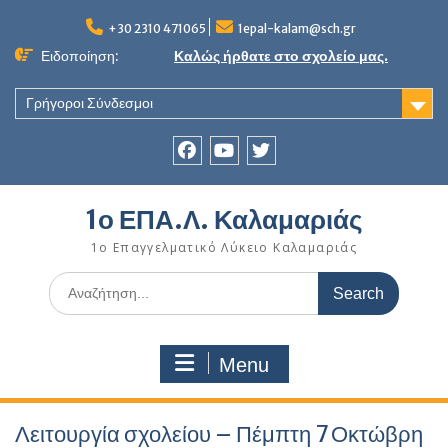
Skip
to
+30 2310 471065
1epal-kalam@sch.gr
content
Ειδοποίηση:
Καλώς ήρθατε στο σχολείο μας.
Γρήγοροι Σύνδεσμοι
Facebook
youtube
twitter
1ο ΕΠΑ.Λ. Καλαμαριάς
1ο Επαγγελματικό Λύκειο Καλαμαριάς
Search
for:
Menu
Λειτουργία σχολείου – Πέμπτη 7 Οκτώβρη