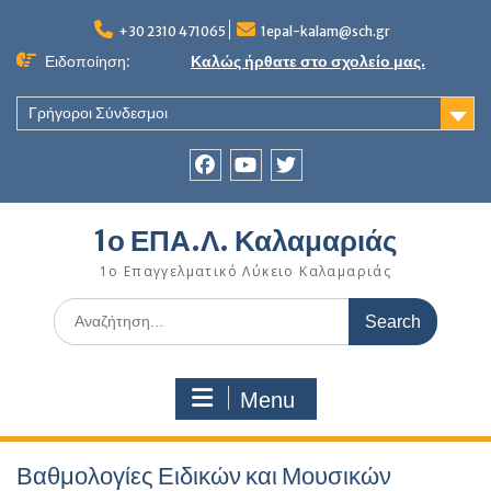
Skip
to
+30 2310 471065
1epal-kalam@sch.gr
content
Ειδοποίηση:
Καλώς ήρθατε στο σχολείο μας.
Γρήγοροι Σύνδεσμοι
Facebook
youtube
twitter
1ο ΕΠΑ.Λ. Καλαμαριάς
1ο Επαγγελματικό Λύκειο Καλαμαριάς
Search
for:
Menu
Βαθμολογίες Ειδικών και Μουσικών