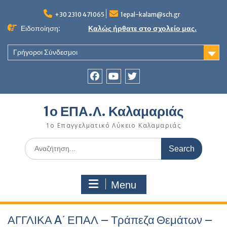
Skip
to
+30 2310 471065
1epal-kalam@sch.gr
content
Ειδοποίηση:
Καλώς ήρθατε στο σχολείο μας.
Γρήγοροι Σύνδεσμοι
Facebook
youtube
twitter
1ο ΕΠΑ.Λ. Καλαμαριάς
1ο Επαγγελματικό Λύκειο Καλαμαριάς
Search
for:
Menu
ΑΓΓΛΙΚΑ A΄ ΕΠΑΛ – Τράπεζα Θεμάτων –