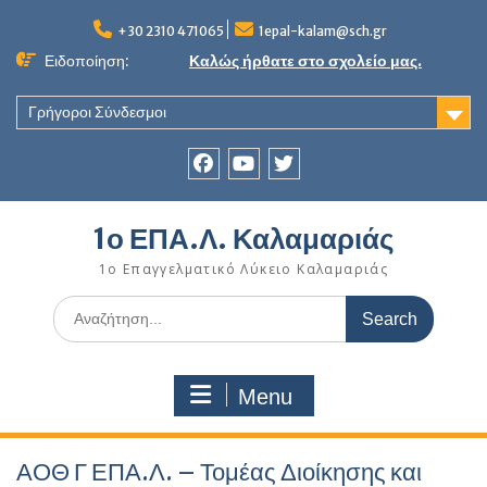
Skip
to
+30 2310 471065
1epal-kalam@sch.gr
content
Ειδοποίηση:
Καλώς ήρθατε στο σχολείο μας.
Γρήγοροι Σύνδεσμοι
Facebook
youtube
twitter
1ο ΕΠΑ.Λ. Καλαμαριάς
1ο Επαγγελματικό Λύκειο Καλαμαριάς
Search
for:
Menu
ΑΟΘ Γ ΕΠΑ.Λ. – Τομέας Διοίκησης και