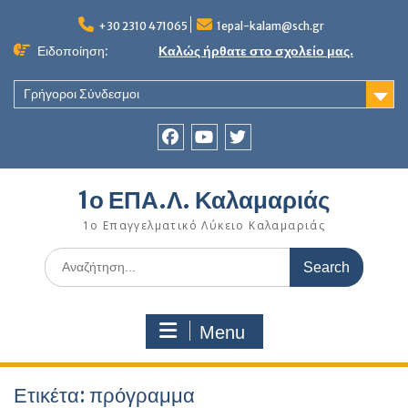
Skip
to
+30 2310 471065
1epal-kalam@sch.gr
content
Ειδοποίηση:
Καλώς ήρθατε στο σχολείο μας.
Γρήγοροι Σύνδεσμοι
Facebook
youtube
twitter
1ο ΕΠΑ.Λ. Καλαμαριάς
1ο Επαγγελματικό Λύκειο Καλαμαριάς
Search
for:
Menu
Ετικέτα:
πρόγραμμα