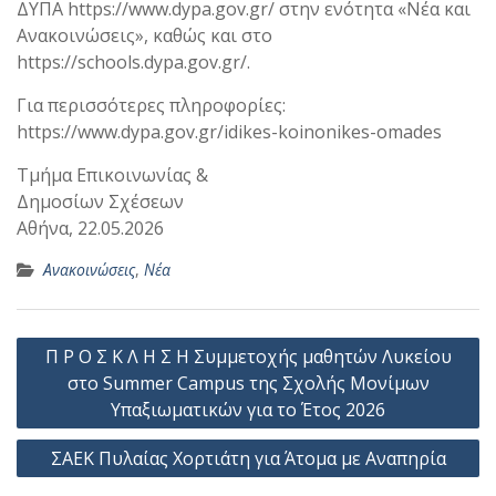
ΔΥΠΑ https://www.dypa.gov.gr/ στην ενότητα «Νέα και
Ανακοινώσεις», καθώς και στο
https://schools.dypa.gov.gr/.
Για περισσότερες πληροφορίες:
https://www.dypa.gov.gr/idikes-koinonikes-omades
Τμήμα Επικοινωνίας &
Δημοσίων Σχέσεων
Αθήνα, 22.05.2026
Ανακοινώσεις
,
Νέα
Πλοήγηση
Π Ρ Ο Σ Κ Λ Η Σ Η Συμμετοχής μαθητών Λυκείου
άρθρων
στο Summer Campus της Σχολής Μονίμων
Υπαξιωματικών για το Έτος 2026
ΣΑΕΚ Πυλαίας Χορτιάτη για Άτομα με Αναπηρία