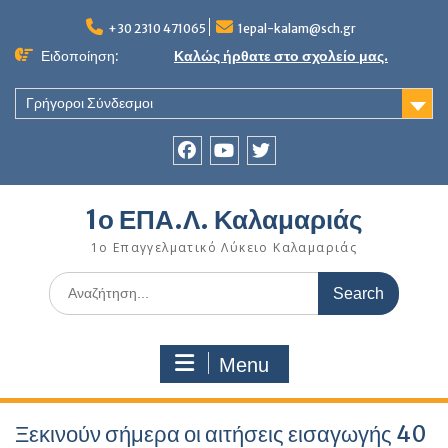
Skip
to
+30 2310 471065
1epal-kalam@sch.gr
content
Ειδοποίηση:
Καλώς ήρθατε στο σχολείο μας.
Γρήγοροι Σύνδεσμοι
Facebook
youtube
twitter
1ο ΕΠΑ.Λ. Καλαμαριάς
1ο Επαγγελματικό Λύκειο Καλαμαριάς
Search
for:
Menu
Ξεκινούν σήμερα οι αιτήσεις εισαγωγής 40