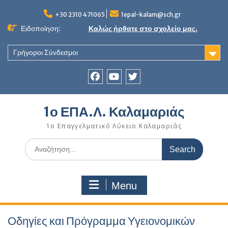
Skip
to
+30 2310 471065
1epal-kalam@sch.gr
content
Ειδοποίηση:
Καλώς ήρθατε στο σχολείο μας.
Γρήγοροι Σύνδεσμοι
Facebook
youtube
twitter
1ο ΕΠΑ.Λ. Καλαμαριάς
1ο Επαγγελματικό Λύκειο Καλαμαριάς
Search
for:
Menu
Οδηγίες και Πρόγραμμα Υγειονομικών