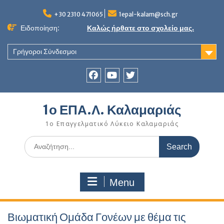
Skip
to
+30 2310 471065
1epal-kalam@sch.gr
content
Ειδοποίηση:
Καλώς ήρθατε στο σχολείο μας.
Γρήγοροι Σύνδεσμοι
Facebook
youtube
twitter
1ο ΕΠΑ.Λ. Καλαμαριάς
1ο Επαγγελματικό Λύκειο Καλαμαριάς
Search
for:
Menu
Βιωματική Ομάδα Γονέων με θέμα τις