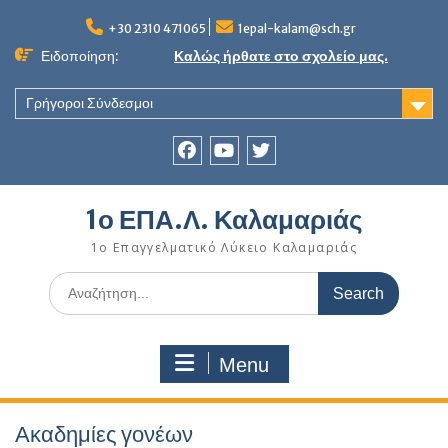
Skip
to
+30 2310 471065
1epal-kalam@sch.gr
content
Ειδοποίηση:
Καλώς ήρθατε στο σχολείο μας.
Γρήγοροι Σύνδεσμοι
Facebook
youtube
twitter
1ο ΕΠΑ.Λ. Καλαμαριάς
1ο Επαγγελματικό Λύκειο Καλαμαριάς
Search
for:
Menu
Ακαδημίες γονέων