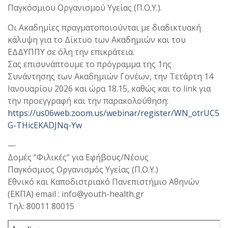
Παγκόσμιου Οργανισμού Υγείας (Π.Ο.Υ.).
Οι Ακαδημίες πραγματοποιούνται με διαδικτυακή
κάλυψη για το Δίκτυο των Ακαδημιών και του
ΕΔΔΥΠΠΥ σε όλη την επικράτεια.
Σας επισυνάπτουμε το πρόγραμμα της 1ης
Συνάντησης των Ακαδημιών Γονέων, την Τετάρτη 14
Ιανουαρίου 2026 και ώρα 18.15, καθώς και το link για
την προεγγραφή και την παρακολούθηση:
https://us06web.zoom.us/webinar/register/WN_otrUC5
G-THicEKADJNq-Yw
—
Δομές “Φιλικές” για Εφήβους/Νέους
Παγκόσμιος Οργανισμός Υγείας (Π.Ο.Υ.)
Εθνικό και Καποδιστριακό Πανεπιστήμιο Αθηνών
(ΕΚΠΑ) email : info@youth-health.gr
Τηλ: 80011 80015