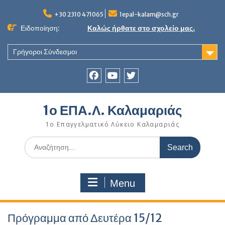
Skip
to
+30 2310 471065
1epal-kalam@sch.gr
content
Ειδοποίηση:
Καλώς ήρθατε στο σχολείο μας.
Γρήγοροι Σύνδεσμοι
Facebook
youtube
twitter
1ο ΕΠΑ.Λ. Καλαμαριάς
1ο Επαγγελματικό Λύκειο Καλαμαριάς
Search
for:
Menu
Πρόγραμμα από Δευτέρα 15/12