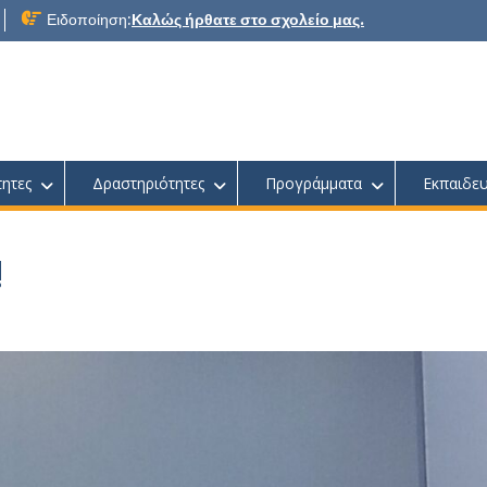
Ειδοποίηση:
Καλώς ήρθατε στο σχολείο μας.
τητες
Δραστηριότητες
Προγράμματα
Εκπαιδευ
!