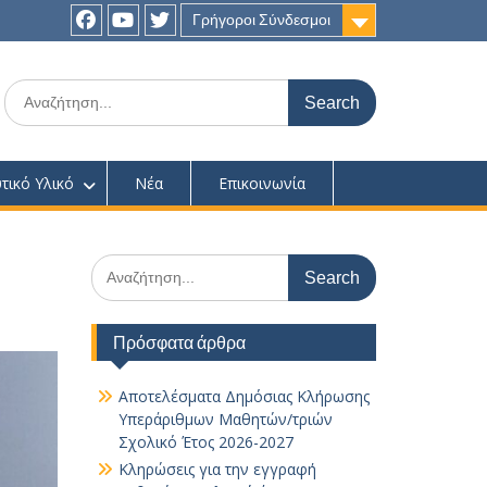
Γρήγοροι Σύνδεσμοι
Facebook
youtube
twitter
Search
for:
τικό Υλικό
Νέα
Επικοινωνία
Search
for:
Πρόσφατα άρθρα
Αποτελέσματα Δημόσιας Κλήρωσης
Υπεράριθμων Μαθητών/τριών
Σχολικό Έτος 2026-2027
Κληρώσεις για την εγγραφή