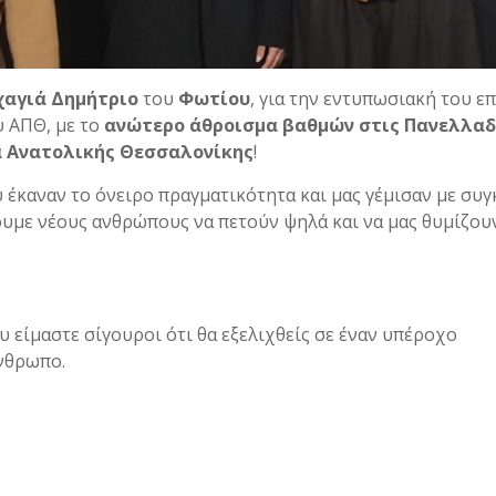
χαγιά Δημήτριο
του
Φωτίου
, για την εντυπωσιακή του ε
υ ΑΠΘ, με το
ανώτερο άθροισμα βαθμών στις Πανελλαδ
α Ανατολικής Θεσσαλονίκης
!
 έκαναν το όνειρο πραγματικότητα και μας γέμισαν με συ
πουμε νέους ανθρώπους να πετούν ψηλά και να μας θυμίζου
υ είμαστε σίγουροι ότι θα εξελιχθείς σε έναν υπέροχο
νθρωπο.