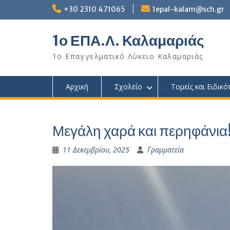
Skip
+30 2310 471065
1epal-kalam@sch.gr
to
content
1ο ΕΠΑ.Λ. Καλαμαριάς
1ο Επαγγελματικό Λύκειο Καλαμαριάς
Αρχική
Σχολείο
Τομείς και Ειδικό
Μεγάλη χαρά και περηφάνια
11 Δεκεμβρίου, 2025
Γραμματεία