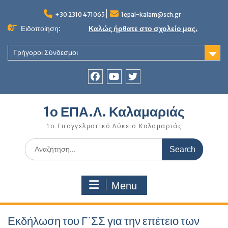
Skip
to
+30 2310 471065
1epal-kalam@sch.gr
content
Ειδοποίηση:
Καλώς ήρθατε στο σχολείο μας.
Γρήγοροι Σύνδεσμοι
Facebook
youtube
twitter
1ο ΕΠΑ.Λ. Καλαμαριάς
1ο Επαγγελματικό Λύκειο Καλαμαριάς
Search
for:
Menu
Εκδήλωση του Γ΄ΣΣ για την επέτειο των