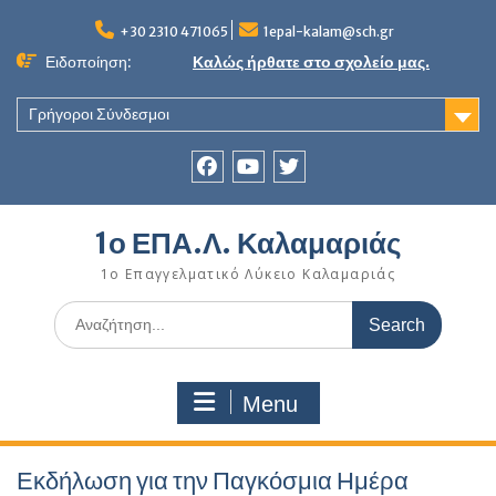
Skip
to
+30 2310 471065
1epal-kalam@sch.gr
content
Ειδοποίηση:
Καλώς ήρθατε στο σχολείο μας.
Γρήγοροι Σύνδεσμοι
Facebook
youtube
twitter
1ο ΕΠΑ.Λ. Καλαμαριάς
1ο Επαγγελματικό Λύκειο Καλαμαριάς
Search
for:
Menu
Εκδήλωση για την Παγκόσμια Ημέρα