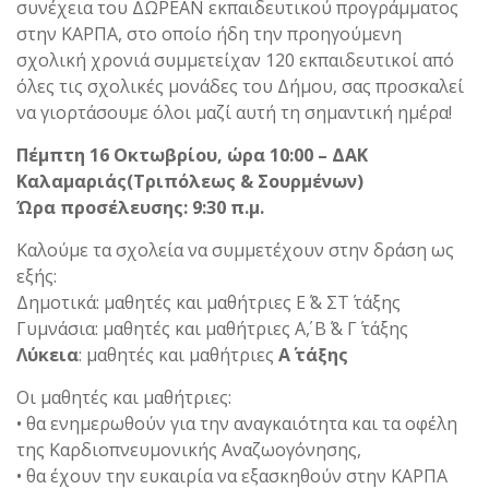
συνέχεια του ΔΩΡΕΑΝ εκπαιδευτικού προγράμματος
στην ΚΑΡΠΑ, στο οποίο ήδη την προηγούμενη
σχολική χρονιά συμμετείχαν 120 εκπαιδευτικοί από
όλες τις σχολικές μονάδες του Δήμου, σας προσκαλεί
να γιορτάσουμε όλοι μαζί αυτή τη σημαντική ημέρα!
Πέμπτη 16 Οκτωβρίου, ώρα 10:00 – ΔΑΚ
Καλαμαριάς(Τριπόλεως & Σουρμένων)
Ώρα προσέλευσης: 9:30 π.μ.
Καλούμε τα σχολεία να συμμετέχουν στην δράση ως
εξής:
Δημοτικά: μαθητές και μαθήτριες Ε΄ & ΣΤ΄ τάξης
Γυμνάσια: μαθητές και μαθήτριες Α΄, Β΄ & Γ΄ τάξης
Λύκεια
: μαθητές και μαθήτριες
Α΄ τάξης
Οι μαθητές και μαθήτριες:
• θα ενημερωθούν για την αναγκαιότητα και τα οφέλη
της Καρδιοπνευμονικής Αναζωογόνησης,
• θα έχουν την ευκαιρία να εξασκηθούν στην ΚΑΡΠΑ