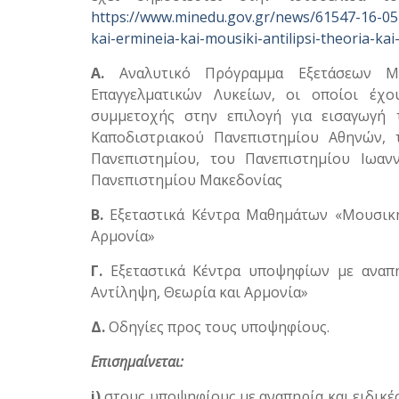
https://www.minedu.gov.gr/news/61547-16-05
kai-ermineia-kai-mousiki-antilipsi-theoria-k
Α.
Αναλυτικό Πρόγραμμα Εξετάσεων Μ
Επαγγελματικών Λυκείων, οι οποίοι έχ
συμμετοχής στην επιλογή για εισαγωγή
Καποδιστριακού Πανεπιστημίου Αθηνών, 
Πανεπιστηµίου, του Πανεπιστηµίου Ιωα
Πανεπιστηµίου Μακεδονίας
Β.
Εξεταστικά Κέντρα Μαθημάτων «Μουσική 
Αρμονία»
Γ.
Εξεταστικά Κέντρα υποψηφίων με αναπηρ
Αντίληψη, Θεωρία και Αρμονία»
Δ.
Οδηγίες προς τους υποψηφίους.
Επισημαίνεται:
i)
στους υποψηφίους με αναπηρία και ειδικέ