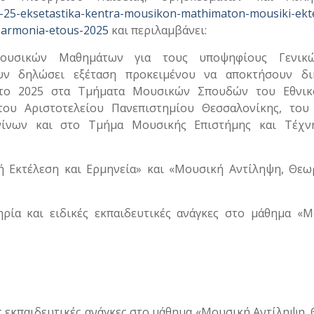
-25-eksetastika-kentra-mousikon-mathimaton-mousiki-ekte
ai-armonia-etous-2025
και περιλαμβάνει:
ουσικών Μαθημάτων για τους υποψηφίους Γενικ
ουν δηλώσει εξέταση προκειμένου να αποκτήσουν δι
 το 2025 στα Τμήματα Μουσικών Σπουδών του Εθνικ
του Αριστοτελείου Πανεπιστημίου Θεσσαλονίκης, του 
ννίνων και στο Τμήμα Μουσικής Επιστήµης και Τέχν
Εκτέλεση και Ερμηνεία» και «Μουσική Αντίληψη, Θεωρ
ία και ειδικές εκπαιδευτικές ανάγκες στο μάθημα «Μ
ς εκπαιδευτικές ανάγκες στο μάθημα «Μουσική Αντίληψη,