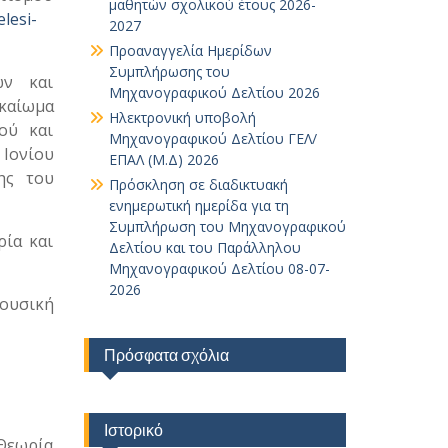
μαθητών σχολικού έτους 2026-
lesi-
2027
Προαναγγελία Ημερίδων
Συμπλήρωσης του
ών και
Μηχανογραφικού Δελτίου 2026
καίωμα
Ηλεκτρονική υποβολή
ού και
Μηχανογραφικού Δελτίου ΓΕΛ/
Ιονίου
ΕΠΑΛ (Μ.Δ) 2026
ης του
Πρόσκληση σε διαδικτυακή
ενημερωτική ημερίδα για τη
Συμπλήρωση του Μηχανογραφικού
ία και
Δελτίου και του Παράλληλου
Μηχανογραφικού Δελτίου 08-07-
2026
ουσική
Πρόσφατα σχόλια
Ιστορικό
 Θεωρία