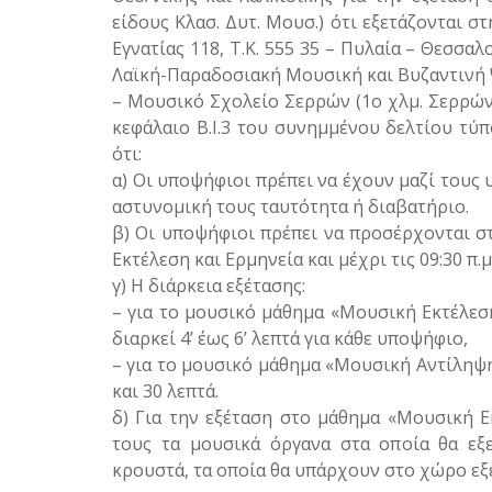
είδους Κλασ. Δυτ. Μουσ.) ότι εξετάζονται
Εγνατίας 118, Τ.Κ. 555 35 – Πυλαία – Θεσσα
Λαϊκή-Παραδοσιακή Μουσική και Βυζαντινή Ψ
– Μουσικό Σχολείο Σερρών (1ο χλμ. Σερρών 
κεφάλαιο Β.Ι.3 του συνημμένου δελτίου τύ
ότι:
α) Οι υποψήφιοι πρέπει να έχουν μαζί τους 
αστυνομική τους ταυτότητα ή διαβατήριο.
β) Οι υποψήφιοι πρέπει να προσέρχονται στα
Εκτέλεση και Ερμηνεία και μέχρι τις 09:30 π
γ) Η διάρκεια εξέτασης:
– για το μουσικό μάθημα «Μουσική Εκτέλεσ
διαρκεί 4’ έως 6’ λεπτά για κάθε υποψήφιο,
– για το μουσικό μάθημα «Μουσική Αντίληψη,
και 30 λεπτά.
δ) Για την εξέταση στο μάθημα «Μουσική Ε
τους τα μουσικά όργανα στα οποία θα εξ
κρουστά, τα οποία θα υπάρχουν στο χώρο εξ