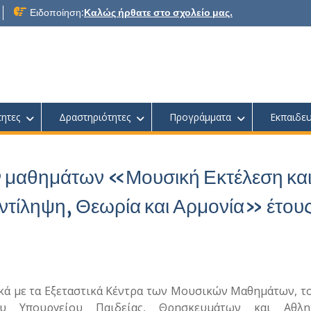
Ειδοποίηση:
Καλώς ήρθατε στο σχολείο μας.
τητες
Δραστηριότητες
Προγράμματα
Εκπαιδευ
ν μαθημάτων «Μουσική Εκτέλεση κα
τίληψη, Θεωρία και Αρμονία» έτου
κά με τα Εξεταστικά Κέντρα των Μουσικών Μαθημάτων, τ
ου Υπουργείου Παιδείας, Θρησκευμάτων και Αθλη