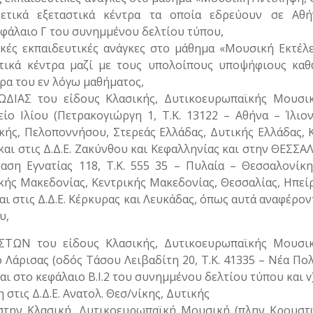
ρετικά εξεταστικά κέντρα τα οποία εδρεύουν σε Αθή
φάλαιο Γ του συνημμένου δελτίου τύπου,
κές εκπαιδευτικές ανάγκες στο μάθημα «Μουσική Εκτέλ
αστικά κέντρα μαζί με τους υπολοίπους υποψήφιους κα
ρα του εν λόγω μαθήματος,
ΔΙΑΣ του είδους Κλασικής, Δυτικοευρωπαϊκής Μουσικ
 Ιλίου (Πετρακογιώργη 1, Τ.Κ. 13122 – Αθήνα – Ίλιον
ικής, Πελοποννήσου, Στερεάς Ελλάδας, Δυτικής Ελλάδας, 
και στις Δ.Δ.Ε. Ζακύνθου και Κεφαλληνίας και στην ΘΕΣΣ
ση Εγνατίας 118, Τ.Κ. 555 35 – Πυλαία – Θεσσαλονίκη
ικής Μακεδονίας, Κεντρικής Μακεδονίας, Θεσσαλίας, Ηπεί
ι στις Δ.Δ.Ε. Κέρκυρας και Λευκάδας, όπως αυτά αναφέρον
υ,
ΤΩΝ του είδους Κλασικής, Δυτικοευρωπαϊκής Μουσικ
Λάρισας (οδός Τάσου Λειβαδίτη 20, Τ.Κ. 41335 – Νέα Πολ
 στο κεφάλαιο Β.Ι.2 του συνημμένου δελτίου τύπου και v
τις Δ.Δ.Ε. Ανατολ. Θεσ/νίκης, Δυτικής
η στην Κλασική, Δυτικοευρωπαϊκή Μουσική (πλην Κρουσ