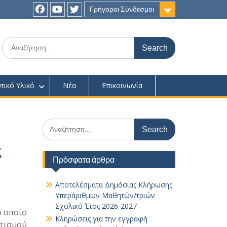
Γρήγοροι Σύνδεσμοι
Facebook
youtube
twitter
Search
for:
τικό Υλικό
Νέα
Επικοινωνία
Search
ι
for:
ς
Πρόσφατα άρθρα
Αποτελέσματα Δημόσιας Κλήρωσης
Υπεράριθμων Μαθητών/τριών
Σχολικό Έτος 2026-2027
ο οποίο
Κληρώσεις για την εγγραφή
τισμού