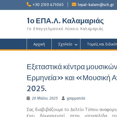
Skip
+30 2310 471065
1epal-kalam@sch.gr
to
content
1ο ΕΠΑ.Λ. Καλαμαριάς
1ο Επαγγελματικό Λύκειο Καλαμαριάς
Αρχική
Σχολείο
Τομείς και Ειδικό
Εξεταστικά κέντρα μουσικώ
Ερμηνεία» και «Μουσική Αν
2025.
20 Μαΐου, 2025
γραμματεία
Σας διαβιβάζουμε το Δελτίο Τύπου αναφορι
έχει δημοσιευτεί στην ιστοσελίδα τ