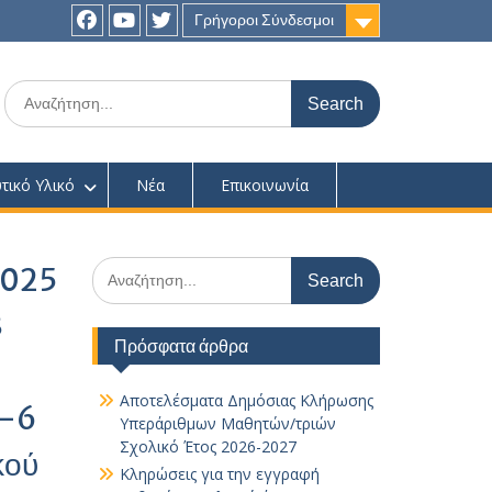
Γρήγοροι Σύνδεσμοι
Facebook
youtube
twitter
Search
for:
τικό Υλικό
Νέα
Επικοινωνία
Search
2025
for:
3
Πρόσφατα άρθρα
Αποτελέσματα Δημόσιας Κλήρωσης
5-6
Υπεράριθμων Μαθητών/τριών
Σχολικό Έτος 2026-2027
κού
Κληρώσεις για την εγγραφή