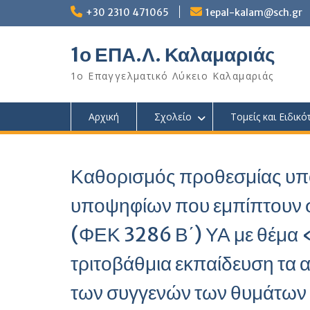
Skip
+30 2310 471065
1epal-kalam@sch.gr
to
content
1ο ΕΠΑ.Λ. Καλαμαριάς
1ο Επαγγελματικό Λύκειο Καλαμαριάς
Αρχική
Σχολείο
Τομείς και Ειδικό
Καθορισμός προθεσμίας υπο
υποψηφίων που εμπίπτουν
(ΦΕΚ 3286 Β΄) ΥΑ με θέμα 
τριτοβάθμια εκπαίδευση τα
των συγγενών των θυμάτων 