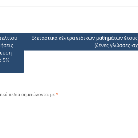
Δελτίου
Εξεταστικά κέντρα ειδικών μαθημάτων έτους
ήσεις
(ξένες γλώσσες-σχ
δευση
ό 5%
ικά πεδία σημειώνονται με
*