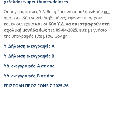
gr/ekdose-upeuthunes-deloses
Οι συγκεκριμένες Υ.Δ. θα πρέπει να συμπληρωθούν
και
από τους δύο γονείς/κηδεμόνες
, εφόσον υπάρχουν,
και εν συνεχεία
και οι δύο Υ.Δ. να επιστραφούν στη
σχολική μονάδα
έως
τις 09-04-2025
, είτε με γνήσιο
της υπογραφής είτε μέσω Gov.gr.
Υ_Δήλωση e-εγγραφές Α
Υ_Δήλωση e-εγγραφές Β
ΥΔ_e-εγγραφές_Α σε doc
ΥΔ_e-εγγραφές_Β σε doc
ΕΠΙΣΤΟΛΗ ΠΡΟΣ ΓΟΝΕΙΣ 2025-26