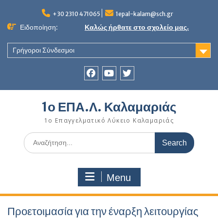
Skip
to
+30 2310 471065
1epal-kalam@sch.gr
content
Ειδοποίηση:
Καλώς ήρθατε στο σχολείο μας.
Γρήγοροι Σύνδεσμοι
Facebook
youtube
twitter
1ο ΕΠΑ.Λ. Καλαμαριάς
1ο Επαγγελματικό Λύκειο Καλαμαριάς
Search
for:
Menu
Προετοιμασία για την έναρξη λειτουργίας