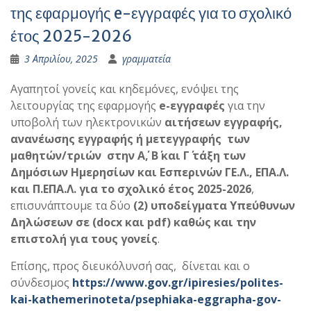
της εφαρμογής e-εγγραφές για το σχολικό
έτος 2025-2026
3 Απριλίου, 2025
γραμματεία
Αγαπητοί γονείς και κηδεμόνες, ενόψει της
λειτουργίας της εφαρμογής
e-εγγραφές
για την
υποβολή των ηλεκτρονικών
αιτήσεων εγγραφής,
ανανέωσης εγγραφής ή μετεγγραφής των
μαθητών/τριών στην Α΄, Β΄ και Γ΄ τάξη των
Δημόσιων Ημερησίων και Εσπερινών ΓΕ.Λ., ΕΠΑ.Λ.
και Π.ΕΠΑ.Λ. για το σχολικό έτος 2025-2026
,
επισυνάπτουμε τα δύο
(2) υποδείγματα Υπεύθυνων
Δηλώσεων σε (
docx
και
pdf
) καθώς και την
επιστολή για τους γονείς
.
Επίσης, προς διευκόλυνσή σας, δίνεται και ο
σύνδεσμος
https://www.gov.gr/ipiresies/polites-
kai-kathemerinoteta/psephiaka-eggrapha-gov-