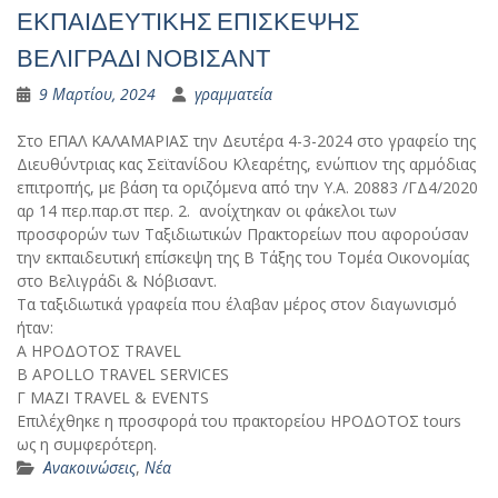
ΕΚΠΑΙΔΕΥΤΙΚΗΣ ΕΠΙΣΚΕΨΗΣ
ΒΕΛΙΓΡΑΔΙ ΝΟΒΙΣΑΝΤ
9 Μαρτίου, 2024
γραμματεία
Στο ΕΠΑΛ ΚΑΛΑΜΑΡΙΑΣ την Δευτέρα 4-3-2024 στο γραφείο της
Διευθύντριας κας Σεϊτανίδου Κλεαρέτης, ενώπιον της αρμόδιας
επιτροπής, με βάση τα οριζόμενα από την Υ.Α. 20883 /ΓΔ4/2020
αρ 14 περ.παρ.στ περ. 2. ανοίχτηκαν οι φάκελοι των
προσφορών των Ταξιδιωτικών Πρακτορείων που αφορούσαν
την εκπαιδευτική επίσκεψη της Β Τάξης του Τομέα Οικονομίας
στο Βελιγράδι & Νόβισαντ.
Τα ταξιδιωτικά γραφεία που έλαβαν μέρος στον διαγωνισμό
ήταν:
Α ΗΡΟΔΟΤΟΣ TRAVEL
B APOLLO TRAVEL SERVICES
Γ ΜΑΖΙ TRAVEL & EVENTS
Επιλέχθηκε η προσφορά του πρακτορείου ΗΡΟΔΟΤΟΣ tours
ως η συμφερότερη.
Ανακοινώσεις
,
Νέα