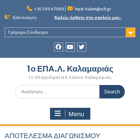
Skip
to
+30 2310 471065
1epal-kalam@sch.gr
content
Ειδοποίηση:
Καλώς ήρθατε στο σχολείο μας.
Γρήγοροι Σύνδεσμοι
Facebook
youtube
twitter
1ο ΕΠΑ.Λ. Καλαμαριάς
1ο Επαγγελματικό Λύκειο Καλαμαριάς
Search
for:
Menu
ΑΠΟΤΕΛΕΣΜΑ ΔΙΑΓΩΝΙΣΜΟΥ