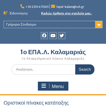
Skip
to
+30 2310 471065
1epal-kalam@sch.gr
content
Ειδοποίηση:
Καλώς ήρθατε στο σχολείο μας.
Γρήγοροι Σύνδεσμοι
Facebook
youtube
twitter
1ο ΕΠΑ.Λ. Καλαμαριάς
1ο Επαγγελματικό Λύκειο Καλαμαριάς
Search
for:
Menu
Οριστικοί πίνακες κατάταξης