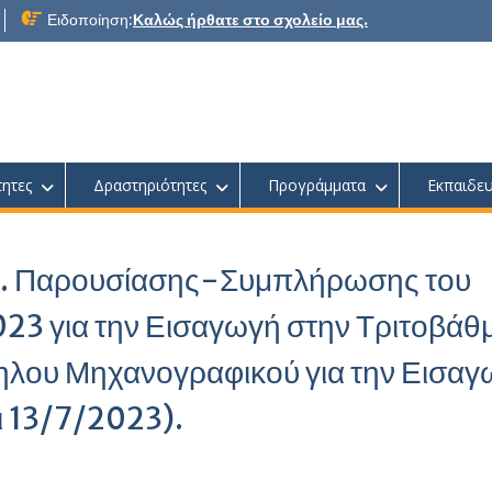
Ειδοποίηση:
Καλώς ήρθατε στο σχολείο μας.
τητες
Δραστηριότητες
Προγράμματα
Εκπαιδευ
.Π. Παρουσίασης-Συμπλήρωσης του
23 για την Εισαγωγή στην Τριτοβάθ
ηλου Μηχανογραφικού για την Εισαγ
αι 13/7/2023).