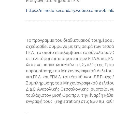
Εισαγωγή στα Δημόσια Ι.Ε.Κ.:
https://minedu-secondary.webex.com/weblin
—————————————————————
Το πρόγραμμα του διαδικτυακού τριημέρου 
σχεδιασθεί σύμφωνα με την σειρά των τεσ
ΓΕ.Λ., το οποίο περιλαμβάνει το σύνολο τω
οι τελειόφοιτοι-απόφοιτοι των ΕΠΑ.Λ. και ΕΝ
ώστε να παρακολουθούν τις Σχολές της Τριτ
παρουσίασης του Μηχανογραφικού Δελτίου το
για ΓΕ.Λ. και ΕΠΑ.Λ. του Υπευθύνου Σ.Ε.Π. τη
Συμπλήρωσης του Μηχανογραφικού Δελτίου
Δ.Δ.Ε. Ανατολικής Θεσσαλονίκης, οι οποίοι 
τουλάχιστον μισή ώρα πριν την έναρξη κάθε
εγγραφή τους (
registration
) στις 8.30 πμ. κα