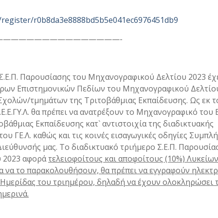
k/register/r0b8da3e8888bd5b5e041ec6976451db9
————————————————-
Σ.Ε.Π. Παρουσίασης του Μηχανογραφικού Δελτίου 2023 έχ
σάρων Επιστημονικών Πεδίων του Μηχανογραφικού Δελτίο
ν Σχολών/τμημάτων της Τριτοβάθμιας Εκπαίδευσης. Ως εκ τ
.Ε.Ε.ΓΥ.Λ. θα πρέπει να ανατρέξουν το Μηχανογραφικό του 
οβάθμιας Εκπαίδευσης κατ` αντιστοιχία της διαδικτυακής
υ ΓΕ.Λ. καθώς και τις κοινές εισαγωγικές οδηγίες Συμπ
ς Διεύθυνσής μας. Το διαδικτυακό τριήμερο Σ.Ε.Π. Παρουσία
 2023 αφορά
τελειοφοίτους και αποφοίτους (10%) Λυκείων
για να το παρακολουθήσουν, θα πρέπει να εγγραφούν ηλεκτ
 Ημερίδας του τριημέρου, δηλαδή να έχουν ολοκληρώσει 
θημερινά.