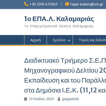
Skip
+30 2310 471065
1epal-kalam@sch.gr
to
content
1ο ΕΠΑ.Λ. Καλαμαριάς
1ο Επαγγελματικό Λύκειο Καλαμαριάς
Αρχική
Σχολείο
Τομείς και Ειδικό
Διαδικτυακό Τριήμερο Σ.Ε
Μηχανογραφικού Δελτίου 20
Εκπαίδευση και του Παράλλ
στα Δημόσια Ι.Ε.Κ. (11,12 κ
10 Ιουλίου, 2023
γραμματεία