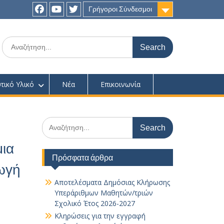
Γρήγοροι Σύνδεσμοι
Facebook
youtube
twitter
Search
for:
τικό Υλικό
Νέα
Επικοινωνία
Search
for:
μια
Πρόσφατα άρθρα
ωγή
Αποτελέσματα Δημόσιας Κλήρωσης
Υπεράριθμων Μαθητών/τριών
Σχολικό Έτος 2026-2027
Κληρώσεις για την εγγραφή