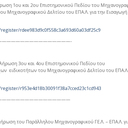
λήρωση 1ου και 2ου Επιστημονικού Πεδίου του Μηχανογρα
του Μηχανογραφικού Δελτίου του ΕΠΑ.Λ. για την Εισαγωγή
/register/rdee983d9c0f558c3a693d60a03df25c9
————————————————-
πλήρωση 3ου και 4ου Επιστημονικού Πεδίου του
χων ειδικοτήτων του Μηχανογραφικού Δελτίου του ΕΠΑ.Λ.
/register/r953e4d18b30091f38a7cced23c1cd943
————————————————
λήρωση του Παράλληλου Μηχανογραφικού ΓΕ.Λ. – ΕΠΑ.Λ. γι