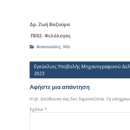
Δρ. Ζωή Βαζούρα
ΠΕ02- Φιλόλογος
Ανακοινώσεις
,
Νέα
Πλοήγηση
Εγκύκλιος Υποβολής Μηχανογραφικού Δελ
2023
άρθρων
Αφήστε μια απάντηση
Η ηλ. διεύθυνση σας δεν δημοσιεύεται.
Τα υποχρεωτ
Σχόλιο
*