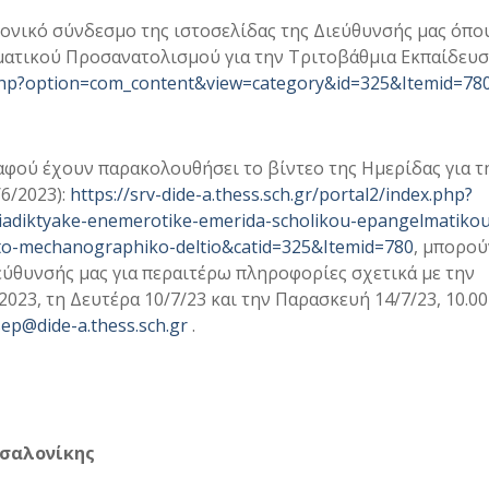
νικό σύνδεσμο της ιστοσελίδας της Διεύθυνσής μας όπου
ματικού Προσανατολισμού για την Τριτοβάθμια Εκπαίδευσ
ex.php?option=com_content&view=category&id=325&Itemid=78
 αφού έχουν παρακολουθήσει το βίντεο της Ημερίδας για τ
6/2023):
https://srv-dide-a.thess.sch.gr/portal2/index.php?
iadiktyake-enemerotike-emerida-scholikou-epangelmatikou
-to-mechanographiko-deltio&catid=325&Itemid=780
, μπορού
εύθυνσής μας για περαιτέρω πληροφορίες σχετικά με την
3, τη Δευτέρα 10/7/23 και την Παρασκευή 14/7/23, 10.00
sep@dide-a.thess.sch.gr
.
σσαλονίκης