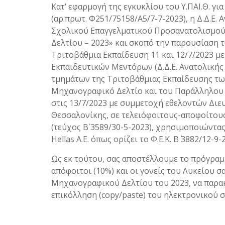
Κατ’ εφαρμογή της εγκυκλίου του Υ.ΠΑΙ.Θ. γ
(αρ.πρωτ. Φ251/75158/Α5/7-7-2023), η Δ.Δ.Ε
Σχολικού Επαγγελματικού Προσανατολισμού
Δελτίου – 2023» και σκοπό την παρουσίαση 
Τριτοβάθμια Εκπαίδευση 11 και 12/7/2023 
Εκπαιδευτικών Μεντόρων (Δ.Δ.Ε. Ανατολικής
τμημάτων της Τριτοβάθμιας Εκπαίδευσης τ
Μηχανογραφικό Δελτίο και του Παράλληλου Μ
στις 13/7/2023 με συμμετοχή εθελοντών Διε
Θεσσαλονίκης, σε τελειόφοιτους-αποφοίτους 
(τεύχος Β`3589/30-5-2023), χρησιμοποιώντα
Hellas Α.Ε. όπως ορίζει το Φ.Ε.Κ. Β΄ 3882/12-9-
Ως εκ τούτου, σας αποστέλλουμε το πρόγραμμ
απόφοιτοι (10%) και οι γονείς του Λυκείου
Μηχανογραφικού Δελτίου του 2023, να παρακ
επικόλληση (copy/paste) του ηλεκτρονικού 