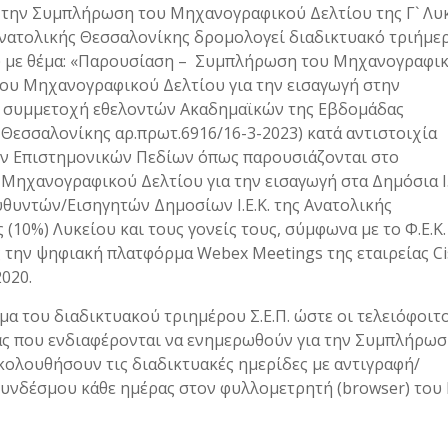
ια την Συμπλήρωση του Μηχανογραφικού Δελτίου της Γ` Λυ
. Ανατολικής Θεσσαλονίκης δρομολογεί διαδικτυακό τριήμε
 με θέμα: «Παρουσίαση – Συμπλήρωση του Μηχανογραφι
του Μηχανογραφικού Δελτίου για την εισαγωγή στην
με συμμετοχή εθελοντών Ακαδημαϊκών της Εβδομάδας
 Θεσσαλονίκης αρ.πρωτ.6916/16-3-2023) κατά αντιστοιχία
ων Επιστημονικών Πεδίων όπως παρουσιάζονται στο
ηχανογραφικού Δελτίου για την εισαγωγή στα Δημόσια Ι.
υθυντών/Εισηγητών Δημοσίων Ι.Ε.Κ. της Ανατολικής
(10%) Λυκείου και τους γονείς τους, σύμφωνα με το Φ.Ε.Κ.
ς την ψηφιακή πλατφόρμα Webex Meetings της εταιρείας Ci
2020.
α του διαδικτυακού τριημέρου Σ.Ε.Π. ώστε οι τελειόφοιτο
 σας που ενδιαφέρονται να ενημερωθούν για την Συμπλήρωσ
ολουθήσουν τις διαδικτυακές ημερίδες με αντιγραφή/
συνδέσμου κάθε ημέρας στον φυλλομετρητή (browser) του 