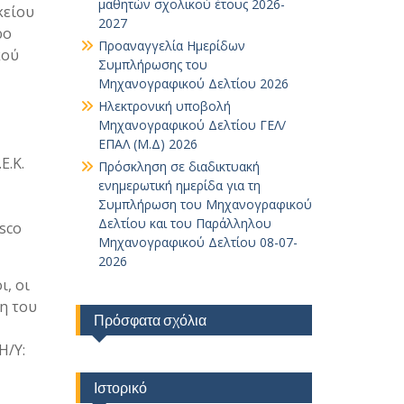
μαθητών σχολικού έτους 2026-
κείου
2027
ρο
Προαναγγελία Ημερίδων
κού
Συμπλήρωσης του
Μηχανογραφικού Δελτίου 2026
Ηλεκτρονική υποβολή
Μηχανογραφικού Δελτίου ΓΕΛ/
ΕΠΑΛ (Μ.Δ) 2026
Ε.Κ.
Πρόσκληση σε διαδικτυακή
ενημερωτική ημερίδα για τη
Συμπλήρωση του Μηχανογραφικού
Δελτίου και του Παράλληλου
sco
Μηχανογραφικού Δελτίου 08-07-
2026
ι, οι
η του
Πρόσφατα σχόλια
Η/Υ:
Ιστορικό