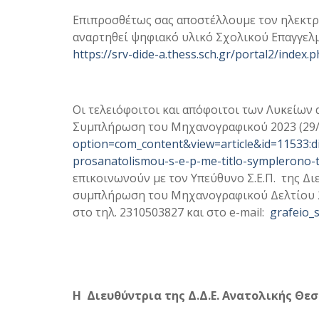
Επιπροσθέτως σας αποστέλλουμε τον ηλεκτρο
αναρτηθεί ψηφιακό υλικό Σχολικού Επαγγελ
https://srv-dide-a.thess.sch.gr/portal2/ind
Οι τελειόφοιτοι και απόφοιτοι των Λυκείων
Συμπλήρωση του Μηχανογραφικού 2023 (29/
option=com_content&view=article&id=11533:d
prosanatolismou-s-e-p-me-titlo-symplerono
επικοινωνούν με τον Υπεύθυνο Σ.Ε.Π. της Δι
συμπλήρωση του Μηχανογραφικού Δελτίου 202
στο τηλ. 2310503827 και στο e-mail:
grafeio_
Η Διευθύντρια
της Δ.Δ.Ε. Ανατολικής Θε