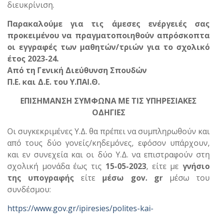
διευκρίνιση.
Παρακαλούμε για τις άμεσες ενέργειές σας
προκειμένου να πραγματοποιηθούν απρόσκοπτα
οι εγγραφές των μαθητών/τριών για το σχολικό
έτος 2023-24.
Από τη Γενική Διεύθυνση Σπουδών
Π.Ε. και Δ.Ε. του Υ.ΠΑΙ.Θ.
ΕΠΙΣΗΜΑΝΣΗ ΣΥΜΦΩΝΑ ΜΕ ΤΙΣ ΥΠΗΡΕΣΙΑΚΕΣ
ΟΔΗΓΙΕΣ
Οι συγκεκριμένες Υ.Δ. θα πρέπει να συμπληρωθούν και
από τους δύο γονείς/κηδεμόνες, εφόσον υπάρχουν,
και εν συνεχεία και οι δύο Υ.Δ. να επιστραφούν στη
σχολική μονάδα έως τις
15-05-2023
, είτε με
γνήσιο
της υπογραφής
είτε
μέσω gov. gr
μέσω του
συνδέσμου:
https://www.gov.gr/ipiresies/polites-kai-