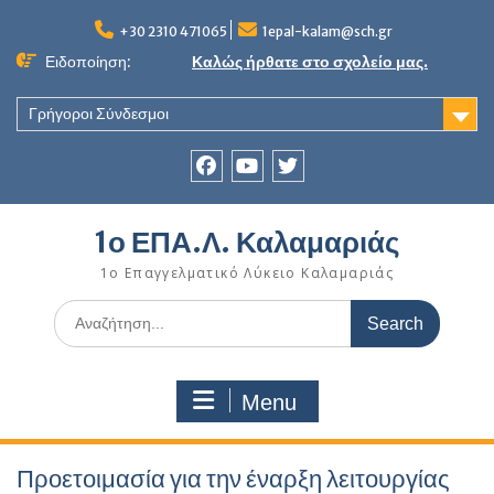
Skip
to
+30 2310 471065
1epal-kalam@sch.gr
content
Ειδοποίηση:
Καλώς ήρθατε στο σχολείο μας.
Γρήγοροι Σύνδεσμοι
Facebook
youtube
twitter
1ο ΕΠΑ.Λ. Καλαμαριάς
1ο Επαγγελματικό Λύκειο Καλαμαριάς
Search
for:
Menu
Προετοιμασία για την έναρξη λειτουργίας