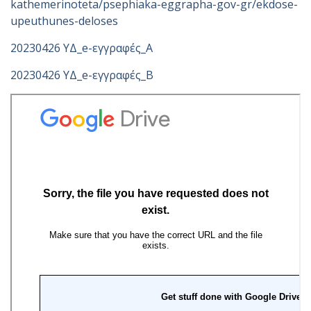
kathemerinoteta/psephiaka-eggrapha-gov-gr/ekdose-
upeuthunes-deloses
20230426 ΥΔ_e-εγγραφές_Α
20230426 ΥΔ_e-εγγραφές_Β