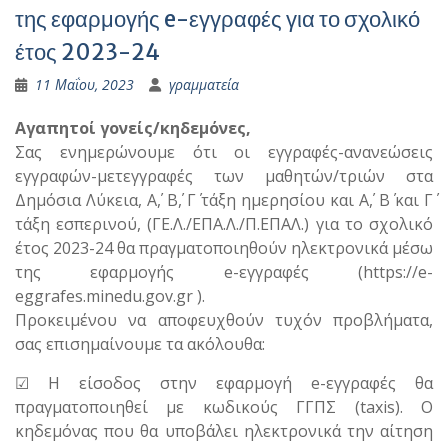
της εφαρμογής e-εγγραφές για το σχολικό
έτος 2023-24
11 Μαΐου, 2023
γραμματεία
Αγαπητοί γονείς/κηδεμόνες,
Σας ενημερώνουμε ότι οι εγγραφές-ανανεώσεις
εγγραφών-μετεγγραφές των μαθητών/τριών στα
Δημόσια Λύκεια, Α΄, Β΄, Γ΄ τάξη ημερησίου και Α΄, Β΄ και Γ΄
τάξη εσπερινού, (ΓΕ.Λ./ΕΠΑ.Λ./Π.ΕΠΑΛ.) για το σχολικό
έτος 2023-24 θα πραγματοποιηθούν ηλεκτρονικά μέσω
της εφαρμογής e-εγγραφές (https://e-
eggrafes.minedu.gov.gr ).
Προκειμένου να αποφευχθούν τυχόν προβλήματα,
σας επισημαίνουμε τα ακόλουθα:
☑ Η είσοδος στην εφαρμογή e-εγγραφές θα
πραγματοποιηθεί με κωδικούς ΓΓΠΣ (taxis). Ο
κηδεμόνας που θα υποβάλει ηλεκτρονικά την αίτηση