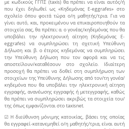
με κωδικούς ΓΓΠΣ (taxis) θα πρέπει να είναι αυτός/ή
που έχει δηλωθεί ως «Κηδεμόνας E-eggrafes» στο
σχολείο όπου φοιτά τώρα ο/η μαθητής/τρια. Για να
γίνει αυτό, και, προκειμένου να επικαιροποιηθούν τα
στοιχεία σας, θα πρέπει: α. ο γονέας/κηδεμόνας που θα
υποβάλει την ηλεκτρονική αίτηση (Κηδεμόνας E-
eggrafes) να συμπληρώσει τη σχετική Υπεύθυνη
Δήλωση και β. ο έτερος κηδεμόνας να συμπληρώσει
την Υπεύθυνη Δήλωση που τον αφορά και να τις
αποστείλουν/καταθέσουν στο σχολείο. Ιδιαίτερη
προσοχή θα πρέπει να δοθεί στη συμπλήρωση των
στοιχείων της Υπεύθυνης Δήλωσης από τον/τη γονέα/
κηδεμόνα που θα υποβάλει την ηλεκτρονική αίτηση
εγγραφής, ανανέωσης εγγραφής ή μετεγγραφής, καθώς
θα πρέπει να συμπληρώσει ακριβώς τα στοιχεία του/
της όπως εμφανίζονται στο taxisnet.
☑ Η διεύθυνση μόνιμης κατοικίας, βάσει της οποίας
θα εγγραφεί-κατανεμηθεί ο/η μαθητής/τρια, είναι αυτή