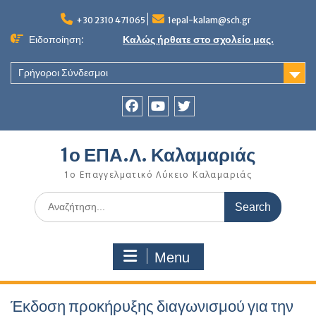
Skip
to
+30 2310 471065
1epal-kalam@sch.gr
content
Ειδοποίηση:
Καλώς ήρθατε στο σχολείο μας.
Γρήγοροι Σύνδεσμοι
Facebook
youtube
twitter
1ο ΕΠΑ.Λ. Καλαμαριάς
1ο Επαγγελματικό Λύκειο Καλαμαριάς
Search
for:
Menu
Έκδοση προκήρυξης διαγωνισμού για την