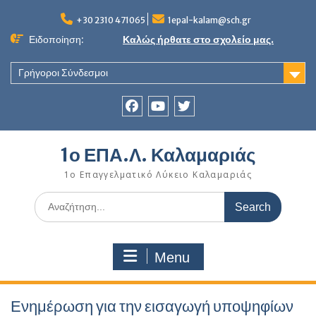
Skip
to
+30 2310 471065
1epal-kalam@sch.gr
content
Ειδοποίηση:
Καλώς ήρθατε στο σχολείο μας.
Γρήγοροι Σύνδεσμοι
Facebook
youtube
twitter
1ο ΕΠΑ.Λ. Καλαμαριάς
1ο Επαγγελματικό Λύκειο Καλαμαριάς
Search
for:
Menu
Ενημέρωση για την εισαγωγή υποψηφίων