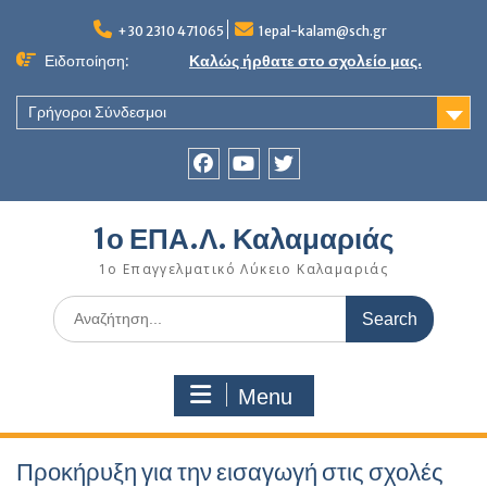
Skip
to
+30 2310 471065
1epal-kalam@sch.gr
content
Ειδοποίηση:
Καλώς ήρθατε στο σχολείο μας.
Γρήγοροι Σύνδεσμοι
Facebook
youtube
twitter
1ο ΕΠΑ.Λ. Καλαμαριάς
1ο Επαγγελματικό Λύκειο Καλαμαριάς
Search
for:
Menu
Προκήρυξη για την εισαγωγή στις σχολές