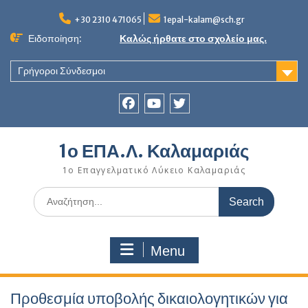
Skip
to
+30 2310 471065
1epal-kalam@sch.gr
content
Ειδοποίηση:
Καλώς ήρθατε στο σχολείο μας.
Γρήγοροι Σύνδεσμοι
Facebook
youtube
twitter
1ο ΕΠΑ.Λ. Καλαμαριάς
1ο Επαγγελματικό Λύκειο Καλαμαριάς
Search
for:
Menu
Προθεσμία υποβολής δικαιολογητικών για