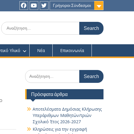
Γρήγοροι Σύνδεσμοι
Facebook
youtube
twitter
Search
for:
τικό Υλικό
Νέα
Επικοινωνία
Search
for:
Πρόσφατα άρθρα
ο
Αποτελέσματα Δημόσιας Κλήρωσης
Υπεράριθμων Μαθητών/τριών
Σχολικό Έτος 2026-2027
Κληρώσεις για την εγγραφή