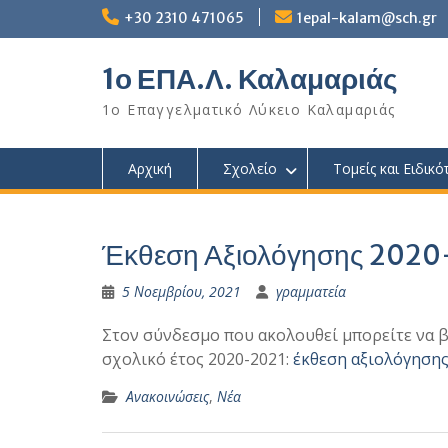
Skip
+30 2310 471065
1epal-kalam@sch.gr
to
content
1ο ΕΠΑ.Λ. Καλαμαριάς
1ο Επαγγελματικό Λύκειο Καλαμαριάς
Αρχική
Σχολείο
Τομείς και Ειδικό
Έκθεση Αξιολόγησης 202
5 Νοεμβρίου, 2021
γραμματεία
Στον σύνδεσμο που ακολουθεί μπορείτε να β
σχολικό έτος 2020-2021:
έκθεση αξιολόγηση
Ανακοινώσεις
,
Νέα