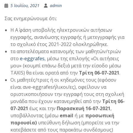
5 Ιουλίου, 2021
admin
Σας ενημερώνουμε ότι:
Η A΄ φάση υποβολής ηλεκτρονικών αιτήσεων
εγγραφής, ανανέωσης εγγραφής ή μετεγγραφής για
το σχολικό έτος 2021-2022 ολοκληρώθηκε.
τα αποτελέσματα κατανομής των μαθητών/τριών
στο
e-eggrafes
, μέσω της επιλογής «Οι αιτήσεις
μου» (κουμπί επάνω δεξιά μετά την είσοδο μέσω
TAXIS) θα είναι ορατά από την
Τρίτη 06-07-2021
.
Οι μαθητές/τριες ή οι κηδεμόνες τους (εφόσον
είναι ανe-eggrafesήλικοι/ες), οφείλουν να
οριστικοποιήσουν την εγγραφή τους στη σχολική
μονάδα που έχουν κατανεμηθεί από την
Τρίτη 06-
07-2021
έως και την
Παρασκευή 16-07-2021
,
υποβάλλοντας (μέσω
email
ή με
προσωπική
παρουσία)
υπεύθυνη δήλωση (μπορείτε να την
κατεβάσετε από τους παρακάτω συνδέσμους)