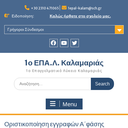
Skip
to
+30 2310 471065
1epal-kalam@sch.gr
content
Ειδοποίηση:
Καλώς ήρθατε στο σχολείο μας.
Γρήγοροι Σύνδεσμοι
Facebook
youtube
twitter
1ο ΕΠΑ.Λ. Καλαμαριάς
1ο Επαγγελματικό Λύκειο Καλαμαριάς
Search
for:
Menu
Οριστικοποίηση εγγραφών Α΄φάσης