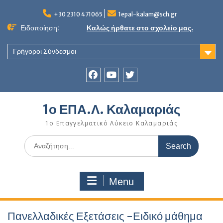
Skip
to
+30 2310 471065
1epal-kalam@sch.gr
content
Ειδοποίηση:
Καλώς ήρθατε στο σχολείο μας.
Γρήγοροι Σύνδεσμοι
Facebook
youtube
twitter
1ο ΕΠΑ.Λ. Καλαμαριάς
1ο Επαγγελματικό Λύκειο Καλαμαριάς
Search
for:
Menu
Πανελλαδικές Εξετάσεις -Ειδικό μάθημα