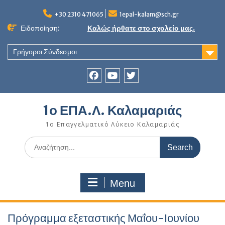
Skip
to
+30 2310 471065
1epal-kalam@sch.gr
content
Ειδοποίηση:
Καλώς ήρθατε στο σχολείο μας.
Γρήγοροι Σύνδεσμοι
Facebook
youtube
twitter
1ο ΕΠΑ.Λ. Καλαμαριάς
1ο Επαγγελματικό Λύκειο Καλαμαριάς
Search
for:
Menu
Πρόγραμμα εξεταστικής Μαΐου-Ιουνίου