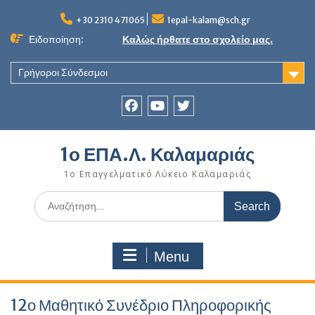
Skip
to
+30 2310 471065
1epal-kalam@sch.gr
content
Ειδοποίηση:
Καλώς ήρθατε στο σχολείο μας.
Γρήγοροι Σύνδεσμοι
Facebook
youtube
twitter
1ο ΕΠΑ.Λ. Καλαμαριάς
1ο Επαγγελματικό Λύκειο Καλαμαριάς
Search
for:
Menu
12ο Μαθητικό Συνέδριο Πληροφορικής